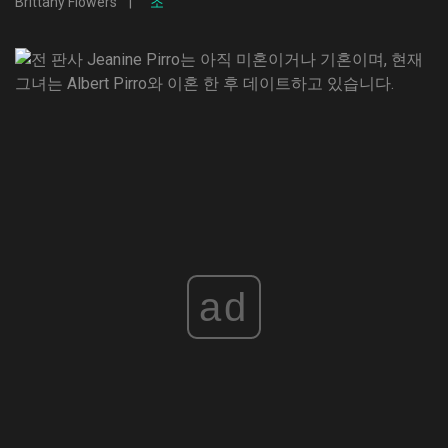
Brittany Flowers
조
ad