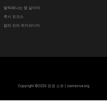
발릭페나는 몇 살이야
루시 포크스
칼라 모라 위키피디아
Copyright ©
2026 판권 소유 |
sierraviva.org