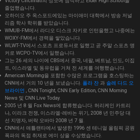
Victory Cincinnati의 성모에 참석하고 Elder High School을
졸업했습니다.
오하이오 주 옥스포드에있는 마이애미 대학에서 방송 저널
리즘 학사 학위를 받았습니다.
WMUB-FM에서 라디오 디스크 자키로 인턴을했고 나중에는
WOXY-FM에서 경력을 쌓았습니다.
WLWT-TV에서 스포츠 프로듀서로 일했고 곧 주말 스포츠 앵
커로 WCPO-TV에서 일했습니다.
그는 26 세의 나이에 CBS에서 중국, 네팔, 베트남, 인도, 이집
트, 이스라엘 및 동유럽을 거쳐 전 세계를 여행했습니다.
American Morning을 포함한 수많은 프로그램을 호스팅하는
CNN에서 거의 10 년을 보냈습니다.
폴라 잔
과
솔레 다드 오
브라이언
, CNN Tonight, CNN Early Edition, CNN Morning
News 및 CNN Live Today.
2005 년 8 월 Fox News에 합류했습니다. 허리케인 카트리
나, 이라크 전쟁, 이스라엘-레바논 위기, 2008 년 민주당 대
선 지명자, 버락 오바마 2008 년 7 월.
CNN에서 애틀랜타에서 발생한 1996 센 테니얼 올림픽 공원
폭파의 독점 취재로 에미 상을 수상했습니다.